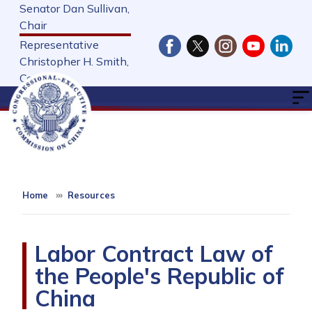
Skip
Senator Dan Sullivan,
to
Chair
main
Representative
content
Christopher H. Smith,
Cochair
Home
Resources
Labor Contract Law of
the People's Republic of
China